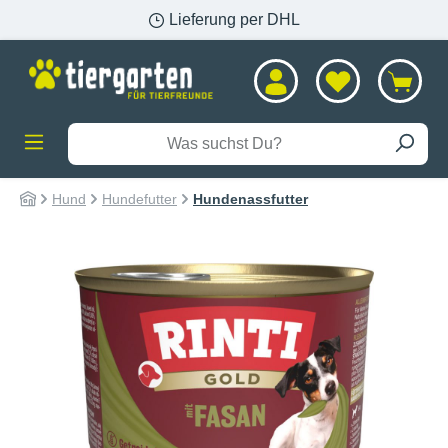
Lieferung per DHL
alt springen
Hund
Hundefutter
Hundenassfutter
Bildergalerie überspringen