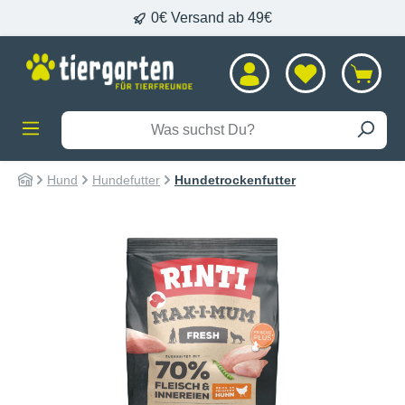
0€ Versand ab 49€
alt springen
Hund
Hundefutter
Hundetrockenfutter
Bildergalerie überspringen