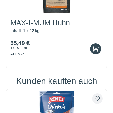
MAX-I-MUM Huhn
Inhalt:
1 x 12 kg
55,49 €
4,62 € / 1 kg
inkl. MwSt.
Kunden kauften auch
Produktgalerie überspringen