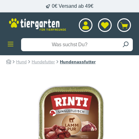
0€ Versand ab 49€
alt springen
Hund
Hundefutter
Hundenassfutter
Bildergalerie überspringen