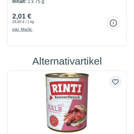
un...
Inhalt:
1 x 75 g
2,01 €
26,80 € / 1 kg
inkl. MwSt.
Alternativartikel
Produktgalerie überspringen