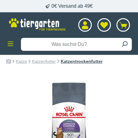
0€ Versand ab 49€
alt springen
Katze
Katzenfutter
Katzentrockenfutter
Bildergalerie überspringen