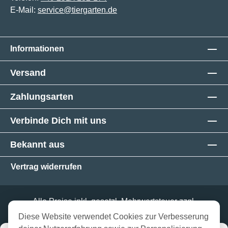
E-Mail:
service@tiergarten.de
Informationen
Versand
Zahlungsarten
Verbinde Dich mit uns
Bekannt aus
Vertrag widerrufen
Alle Preise inkl. gesetzl. Mehrwertsteuer zzgl.
Versandkosten
und ggf. Nachnahmegebühren, wenn
Zurzeit ausverkauft
Diese Website verwendet Cookies zur Verbesserung
nicht anders angegeben.