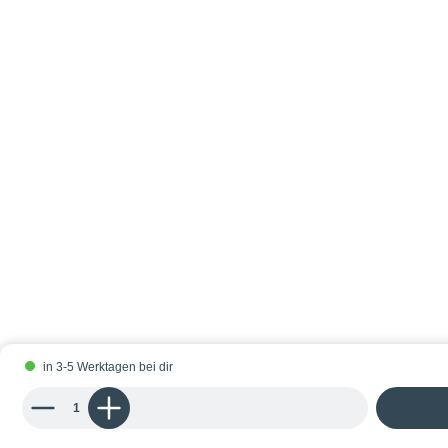
in 3-5 Werktagen bei dir
Produkt Anzahl: Gib den gewünschten Wert ein oder benutze die Schaltflächen