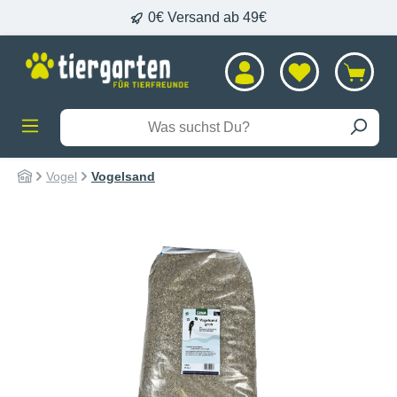
0€ Versand ab 49€
alt springen
Vogel
Vogelsand
Bildergalerie überspringen