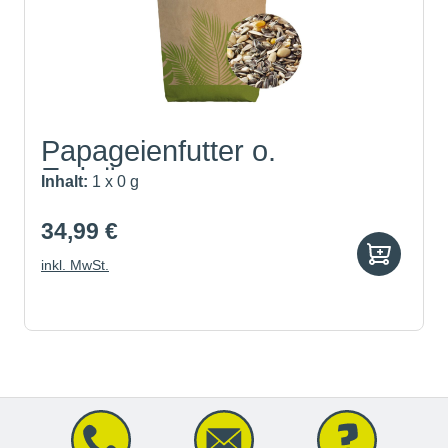
Papageienfutter o.
Erdnüsse...
Inhalt:
1 x 0 g
34,99 €
inkl. MwSt.