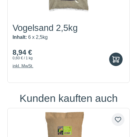
Vogelsand 2,5kg
Inhalt:
6 x 2,5kg
8,94 €
0,60 € / 1 kg
inkl. MwSt.
Kunden kauften auch
Produktgalerie überspringen