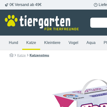
0€ Versand ab 49€
Lief
springen
Zur Hauptnavigation springen
Hund
Katze
Kleintiere
Vogel
Aqua
P
Katze
Katzenstreu
Bildergalerie überspringen