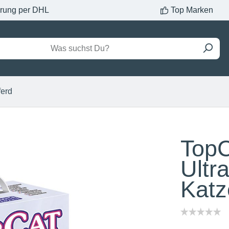
erung per DHL
Top Marken
ferd
TopC
Ultr
Katz