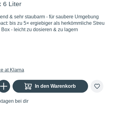
x 6 Liter
end & sehr staubarm - für saubere Umgebung
act: bis zu 5× ergiebiger als herkömmliche Streu
 Box - leicht zu dosieren & zu lagern
Gib den gewünschten Wert ein oder benutze die Schaltflächen um die Anzahl zu er
In den Warenkorb
tagen bei dir