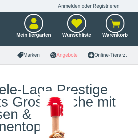
Anmelden oder Registrieren
Mein tiergarten
Wunschliste
Warenkorb
Marken
Angebote
Online-Tierarzt
ele-Laga Prestige
ks Grosssittiche mit
sen &
nentopping