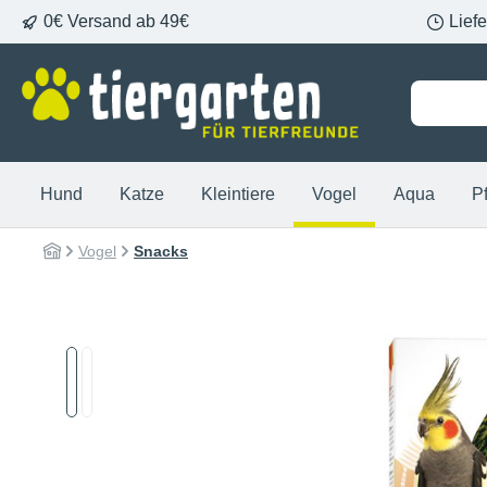
0€ Versand ab 49€
Lief
springen
Zur Hauptnavigation springen
Hund
Katze
Kleintiere
Vogel
Aqua
P
Vogel
Snacks
Bildergalerie überspringen