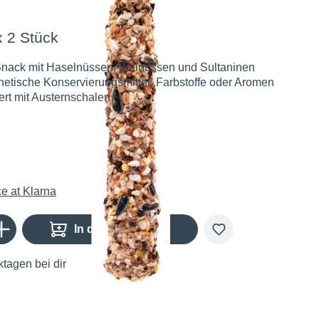
x 2 Stück
Snack mit Haselnüssen, Walnüssen und Sultaninen
etische Konservierungsmittel, Farbstoffe oder Aromen
rt mit Austernschalen
€
Gib den gewünschten Wert ein oder benutze die Schaltflächen um die Anzahl zu er
In den Warenkorb
tagen bei dir