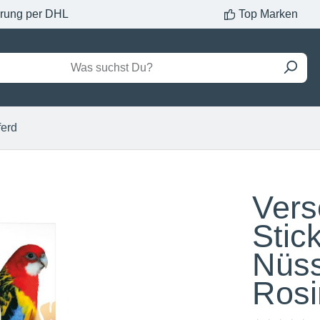
erung per DHL
Top Marken
ferd
Vers
Stic
Nüs
Rosi