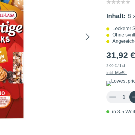
Inhalt:
8 
Leckerer 
Ohne synth
Angereiche
31,92 
2,00 € / 1 st
inkl. MwSt.
Produkt Anzahl: 
in 3-5 Werk