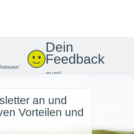
Dein
Feedback
Retouren"
an uns!
letter an und
iven Vorteilen und