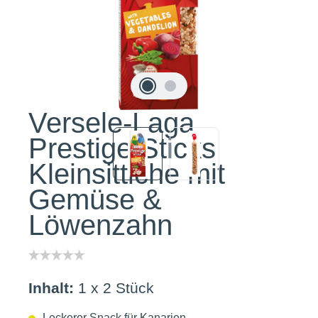
Versele-Laga
Prestige Sticks
Kleinsittiche mit
Gemüse &
Löwenzahn
Inhalt:
1 x 2 Stück
Leckerer Snack für Kanarien