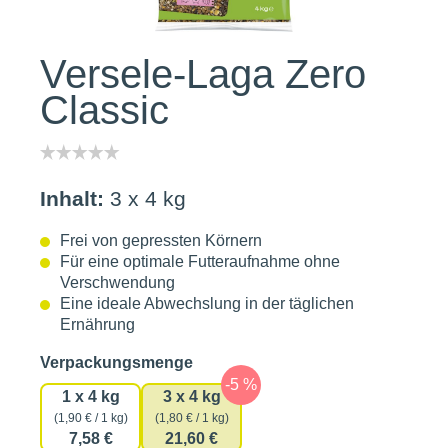
Versele-Laga Zero
Classic
Inhalt:
3 x 4 kg
Frei von gepressten Körnern
Für eine optimale Futteraufnahme ohne
Verschwendung
Eine ideale Abwechslung in der täglichen
Ernährung
auswählen
Verpackungsmenge
1 x 4 kg
3 x 4 kg
(1,90 € / 1 kg)
(1,80 € / 1 kg)
7,58 €
21,60 €