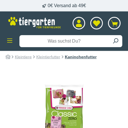
0€ Versand ab 49€
alt springen
Kleintiere
Kleintierfutter
Kaninchenfutter
Bildergalerie überspringen