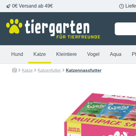
0€ Versand ab 49€
Lief
springen
Zur Hauptnavigation springen
Hund
Katze
Kleintiere
Vogel
Aqua
P
Katze
Katzenfutter
Katzennassfutter
Bildergalerie überspringen