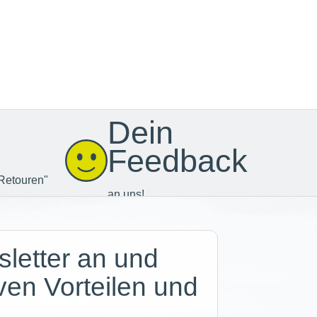
Dein
Feedback
Retouren"
an uns!
letter an und
iven Vorteilen und