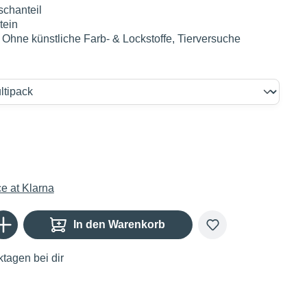
schanteil
tein
t Ohne künstliche Farb- & Lockstoffe, Tierversuche
Gib den gewünschten Wert ein oder benutze die Schaltflächen um die Anzahl zu er
In den Warenkorb
tagen bei dir