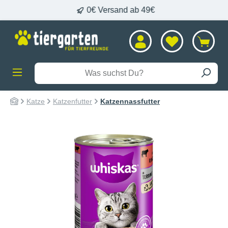
0€ Versand ab 49€
alt springen
Katze
Katzenfutter
Katzennassfutter
Bildergalerie überspringen