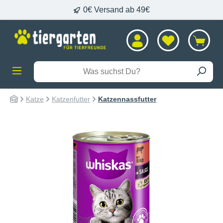
0€ Versand ab 49€
alt springen
Katze
Katzenfutter
Katzennassfutter
Bildergalerie überspringen