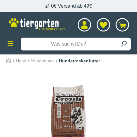
0€ Versand ab 49€
alt springen
Hund
Hundefutter
Hundetrockenfutter
Bildergalerie überspringen