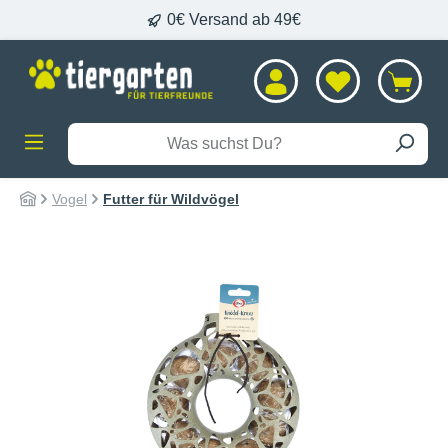
0€ Versand ab 49€
alt springen
Vogel
Futter für Wildvögel
Bildergalerie überspringen