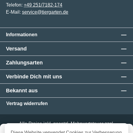
Telefon:
+49 251/7182-174
E-Mail:
service@tiergarten.de
Informationen
Versand
Zahlungsarten
Verbinde Dich mit uns
Bekannt aus
Vertrag widerrufen
Alle Preise inkl. gesetzl. Mehrwertsteuer zzgl.
Versandkosten
und ggf. Nachnahmegebühren, wenn
in 3-5 Werktagen bei dir
Diese Website verwendet Cookies zur Verbesserung