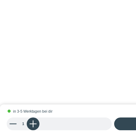
in 3-5 Werktagen bei dir
Produkt Anzahl: Gib den gewünschten Wert ein oder benutze die Schaltflächen