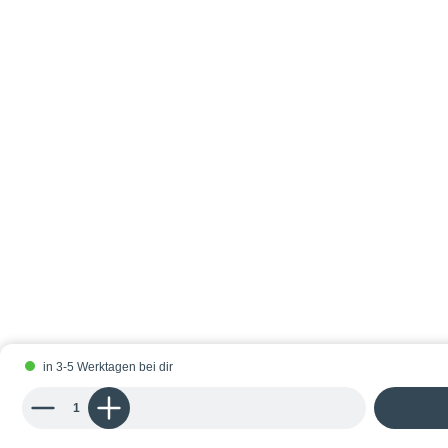
in 3-5 Werktagen bei dir
Produkt Anzahl: Gib den gewünschten Wert ein oder benutze die Schaltflächen