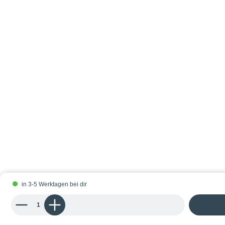
in 3-5 Werktagen bei dir
Produkt Anzahl: Gib den gewünschten Wert ein oder benutze die Schaltflächen