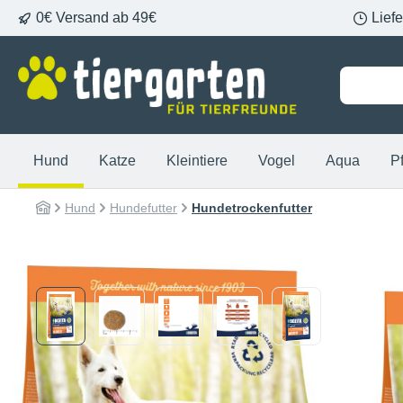
0€ Versand ab 49€
Lief
springen
Zur Hauptnavigation springen
Hund
Katze
Kleintiere
Vogel
Aqua
P
Hund
Hundefutter
Hundetrockenfutter
Bildergalerie überspringen