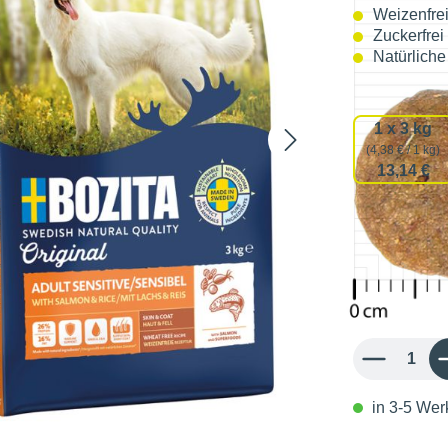
Weizenfre
Zuckerfrei
Natürliche
Verpackun
1 x 3 kg
(4,38 € / 1 kg)
13,14 €
37,45 
4,16 € / 1 kg
inkl. MwSt.
Produkt Anzahl: 
in 3-5 Werk