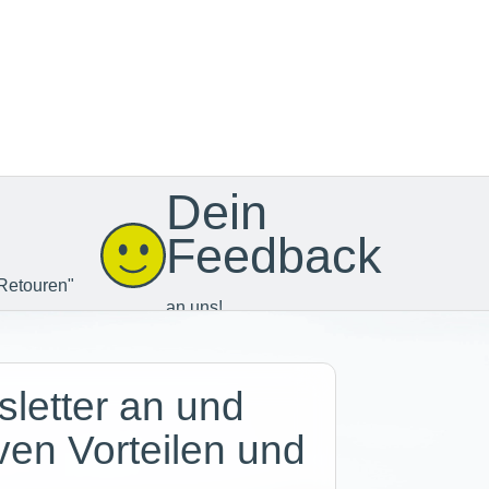
Dein
Feedback
Retouren"
an uns!
letter an und
iven Vorteilen und