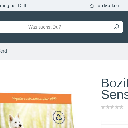
erung per DHL
Top Marken
ferd
Bozi
Sens
Inhalt:
3 