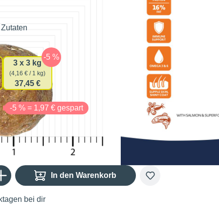
i
 Zutaten
auswählen
gsmenge
3 x 3 kg
(4,16 € / 1 kg)
37,45 €
€
-5 % = 1,97 € gespart
Gib den gewünschten Wert ein oder benutze die Schaltflächen um die Anzahl zu er
In den Warenkorb
tagen bei dir