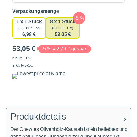
auswählen
Verpackungsmenge
1 x 1 Stück
8 x 1 Stück
(6,98 € / 1 st)
(6,63 € / 1 st)
6,98 €
53,05 €
53,05 €
-5 % = 2,79 € gespart
6,63 € / 1 st
inkl. MwSt.
Produktdetails
Der Chewies Olivenholz-Kaustab ist ein beliebtes und
ganz natürliches Hundespielzeug und Kauprodukt