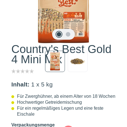
Country's Best Gold
4 Mini Mix
Inhalt:
1 x 5 kg
Für Zwerghühner, ab einem Alter von 18 Wochen
Hochwertiger Getreidemischung
Für ein regelmäßiges Legen und eine feste
Eischale
auswählen
Verpackungsmenge