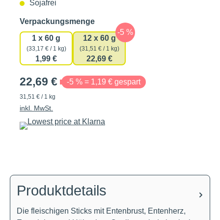
Sojafrei
auswählen
Verpackungsmenge
1 x 60 g
12 x 60 g
(33,17 € / 1 kg)
(31,51 € / 1 kg)
1,99 €
22,69 €
22,69 €
-5 % = 1,19 € gespart
31,51 € / 1 kg
inkl. MwSt.
Produktdetails
Die fleischigen Sticks mit Entenbrust, Entenherz,