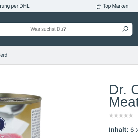
erung per DHL
Top Marken
ferd
Dr. 
Mea
Inhalt:
6 