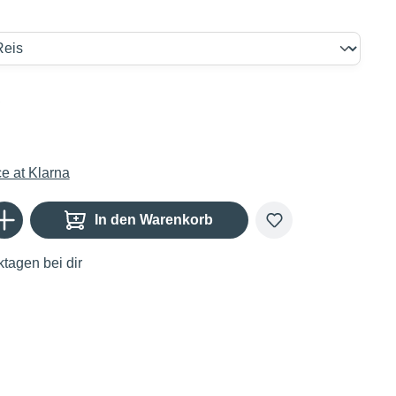
€
Gib den gewünschten Wert ein oder benutze die Schaltflächen um die Anzahl zu er
In den Warenkorb
tagen bei dir