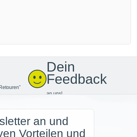
Dein
Feedback
Retouren"
an uns!
letter an und
iven Vorteilen und