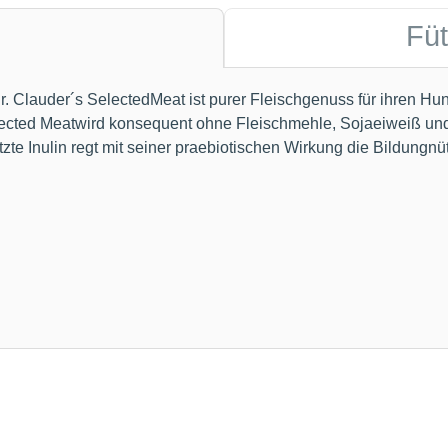
Fü
. Clauder´s SelectedMeat ist purer Fleischgenuss für ihren Hun
lected Meatwird konsequent ohne Fleischmehle, Sojaeiweiß und 
te Inulin regt mit seiner praebiotischen Wirkung die Bildungnü