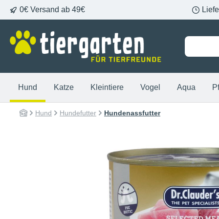
0€ Versand ab 49€
Lief
springen
Zur Hauptnavigation springen
Hund
Katze
Kleintiere
Vogel
Aqua
P
Hund
Hundefutter
Hundenassfutter
Bildergalerie überspringen