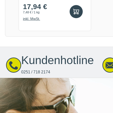
17,94 €
7,48 € / 1 kg
inkl. MwSt.
Kundenhotline
0251 / 718 2174