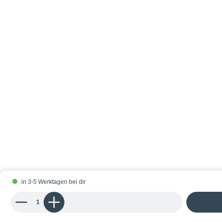
in 3-5 Werktagen bei dir
Produkt Anzahl: Gib den gewünschten Wert ein oder benutze die Schaltflächen