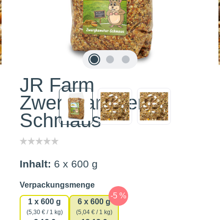
JR Farm
Zwerghamster-
Schmaus
Inhalt:
6 x 600 g
auswählen
Verpackungsmenge
1 x 600 g
6 x 600 g
(5,30 € / 1 kg)
(5,04 € / 1 kg)