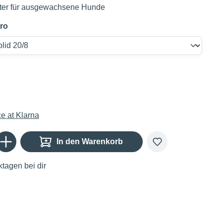
tter für ausgewachsene Hunde
ro
€
Gib den gewünschten Wert ein oder benutze die Schaltflächen um die Anzahl zu er
In den Warenkorb
tagen bei dir