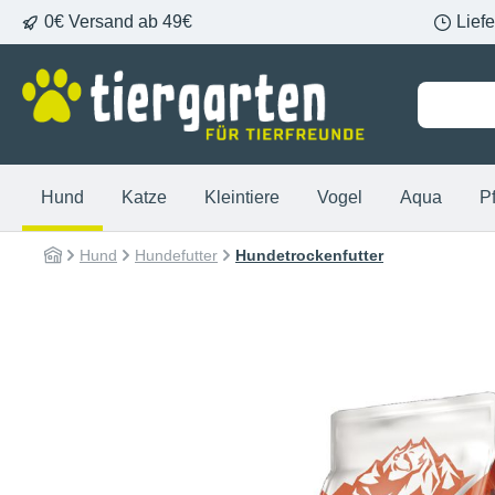
0€ Versand ab 49€
Lief
springen
Zur Hauptnavigation springen
Hund
Katze
Kleintiere
Vogel
Aqua
P
Hund
Hundefutter
Hundetrockenfutter
Bildergalerie überspringen