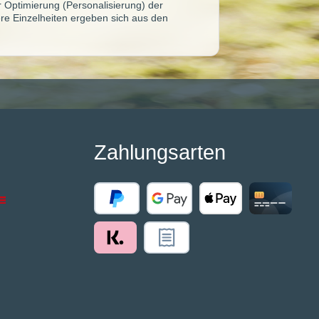
ur Optimierung (Personalisierung) der
re Einzelheiten ergeben sich aus den
Zahlungsarten