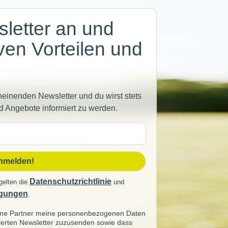
letter an und
iven Vorteilen und
heinenden Newsletter und du wirst stets
d Angebote informiert zu werden.
sse
anmelden!
Datenschutzrichtlinie
gelten die
und
gungen
.
seine Partner meine personenbezogenen Daten
sierten Newsletter zuzusenden sowie dass