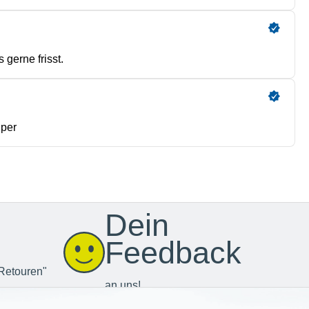
Dein
Feedback
Retouren"
an uns!