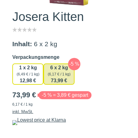
Josera Kitten
Inhalt:
6 x 2 kg
auswählen
Verpackungsmenge
1 x 2 kg
6 x 2 kg
(6,49 € / 1 kg)
(6,17 € / 1 kg)
12,98 €
73,99 €
73,99 €
-5 % = 3,89 € gespart
6,17 € / 1 kg
inkl. MwSt.