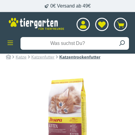
0€ Versand ab 49€
alt springen
Katze
Katzenfutter
Katzentrockenfutter
Bildergalerie überspringen