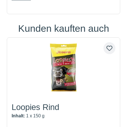
Kunden kauften auch
Produktgalerie überspringen
Loopies Rind
Inhalt:
1 x 150 g