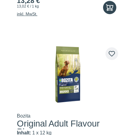
13,28 €
13,02 € / 1 kg
inkl. MwSt.
Bozita
Original Adult Flavour
Plus
Inhalt:
1 x 12 kg