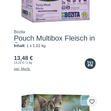
Bozita
Pouch Multibox Fleisch in
S...
Inhalt:
1 x 1.02 kg
13,48 €
13,22 € / 1 kg
inkl. MwSt.