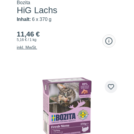
Bozita
HiG Lachs
Inhalt:
6 x 370 g
11,46 €
5,16 € / 1 kg
inkl. MwSt.