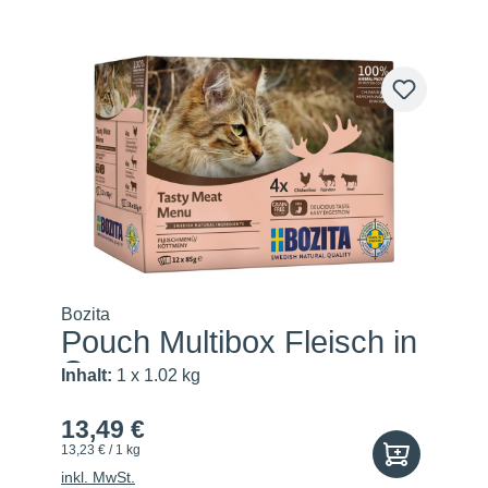
Bozita
Pouch Multibox Fleisch in
G...
Inhalt:
1 x 1.02 kg
13,49 €
13,23 € / 1 kg
inkl. MwSt.