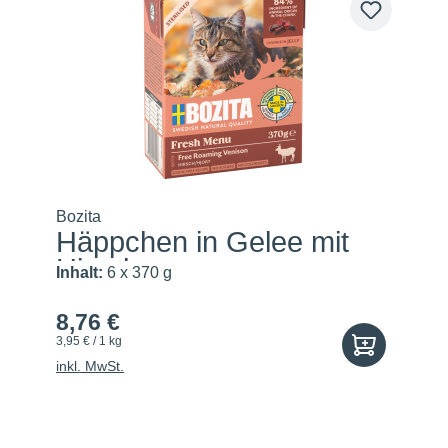
Bozita
Häppchen in Gelee mit
Hirsch
Inhalt:
6 x 370 g
8,76 €
3,95 € / 1 kg
inkl. MwSt.