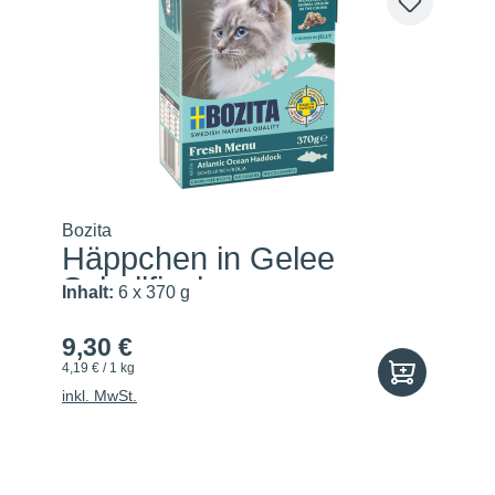
Bozita
Häppchen in Gelee
Schellfisch
Inhalt:
6 x 370 g
9,30 €
4,19 € / 1 kg
inkl. MwSt.