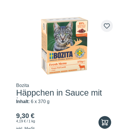
Bozita
Häppchen in Sauce mit
Lamm
Inhalt:
6 x 370 g
9,30 €
4,19 € / 1 kg
inkl. MwSt.