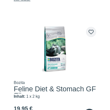
Bozita
Feline Diet & Stomach GF
Elk
Inhalt:
1 x 2 kg
19,95 €