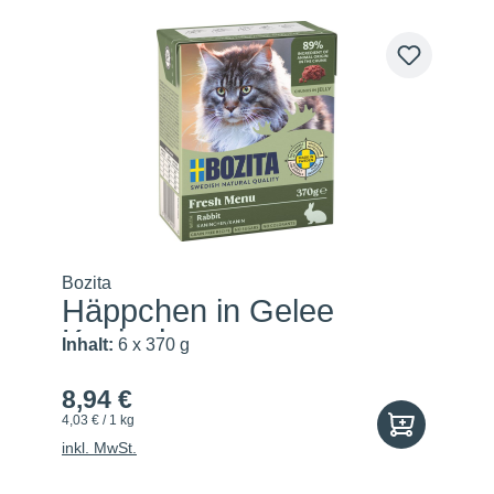
Bozita
Häppchen in Gelee
Kaninchen
Inhalt:
6 x 370 g
8,94 €
4,03 € / 1 kg
inkl. MwSt.