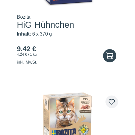
Bozita
HiG Hühnchen
Inhalt:
6 x 370 g
9,42 €
4,24 € / 1 kg
inkl. MwSt.