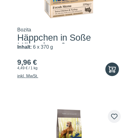
Bozita
Häppchen in Soße
Hühnchen &...
Inhalt:
6 x 370 g
9,96 €
4,49 € / 1 kg
inkl. MwSt.