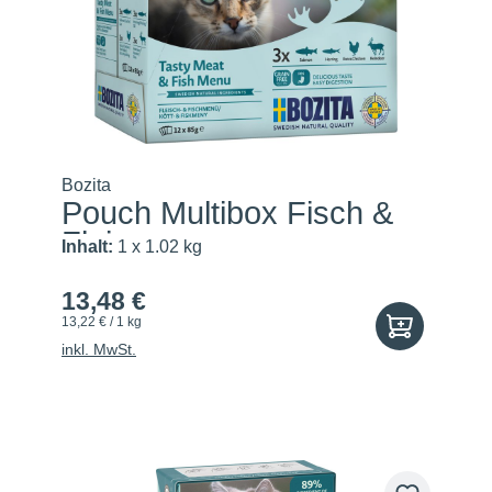
Bozita
Pouch Multibox Fisch &
Flei...
Inhalt:
1 x 1.02 kg
13,48 €
13,22 € / 1 kg
inkl. MwSt.