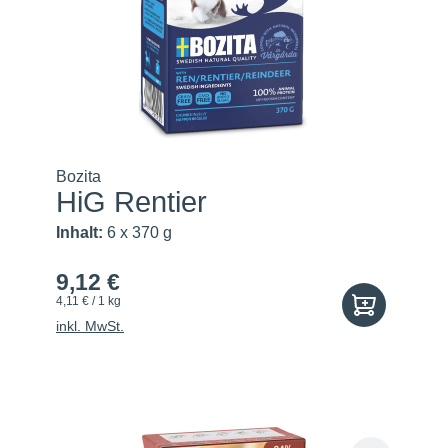
Bozita
HiG Rentier
Inhalt:
6 x 370 g
9,12 €
4,11 € / 1 kg
inkl. MwSt.