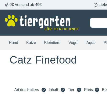
0€ Versand ab 49€
Lief
springen
Zur Hauptnavigation springen
Hund
Katze
Kleintiere
Vogel
Aqua
P
Catz Finefood
Art des Futters
Inhalt
Tier
Preis
Be