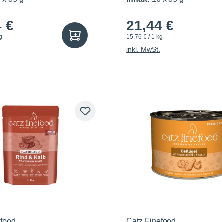
4 €
21,44 €
g
15,76 € / 1 kg
inkl. MwSt.
efood
Catz Finefood