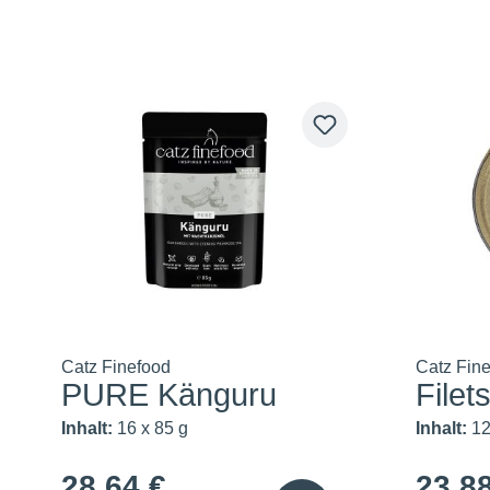
Catz Finefood
Catz Fin
PURE Känguru
Filet
Inhalt:
16 x 85 g
Inhalt:
12
28,64 €
23,8