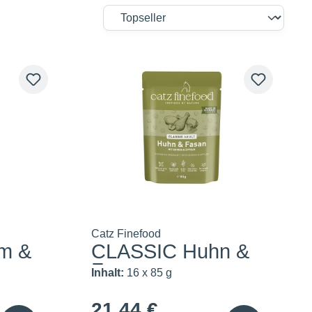
Catz Finefood
m &
CLASSIC Huhn &
Fasan
Inhalt:
16 x 85 g
21,44 €