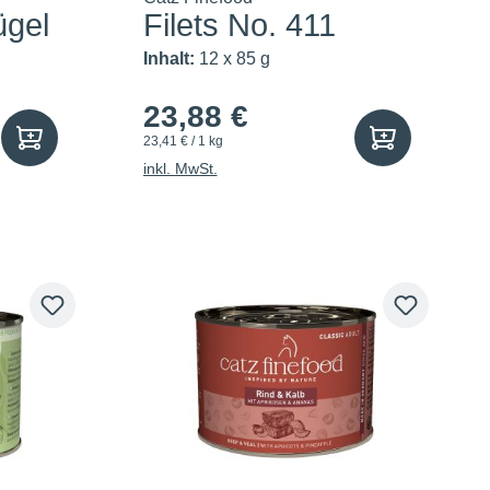
ügel
Filets No. 411
Inhalt:
12 x 85 g
23,88 €
23,41 € / 1 kg
inkl. MwSt.