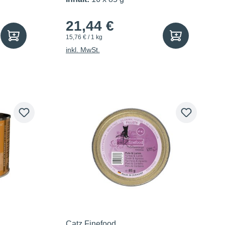
21,44 €
15,76 € / 1 kg
inkl. MwSt.
Catz Finefood