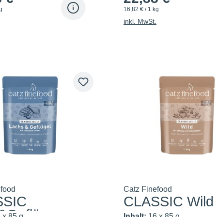
g
16,82 € / 1 kg
inkl. MwSt.
efood
Catz Finefood
SSIC
CLASSIC Wild
&Geflüg
 x 85 g
Inhalt:
16 x 85 g