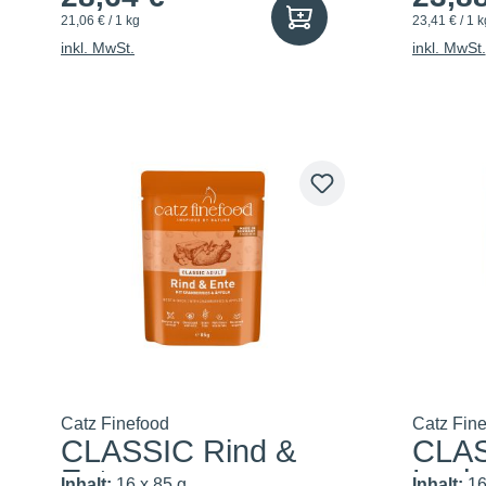
21,06 € / 1 kg
23,41 € / 1 k
inkl. MwSt.
inkl. MwSt.
Catz Finefood
Catz Fin
CLASSIC Rind &
CLA
Ente
Lach
Inhalt:
16 x 85 g
Inhalt:
16