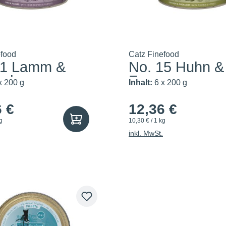
efood
Catz Finefood
11 Lamm &
No. 15 Huhn &
nchen
Fasan
x 200 g
Inhalt:
6 x 200 g
6 €
12,36 €
g
10,30 € / 1 kg
inkl. MwSt.