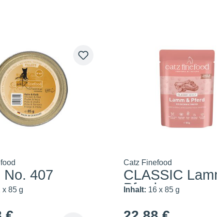
efood
Catz Finefood
s No. 407
CLASSIC Lam
Pferd
 x 85 g
Inhalt:
16 x 85 g
8 €
22,88 €