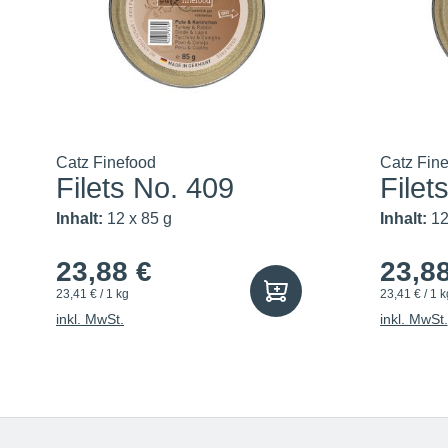
Catz Finefood
Catz Fin
Filets No. 409
Filet
Inhalt:
12 x 85 g
Inhalt:
12
23,88 €
23,8
23,41 € / 1 kg
23,41 € / 1 k
inkl. MwSt.
inkl. MwSt.