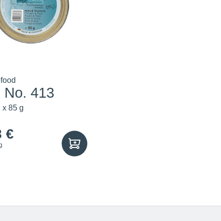
efood
s No. 413
 x 85 g
8 €
g