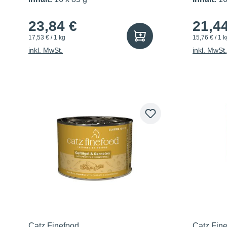
23,84 €
21,4
17,53 € / 1 kg
15,76 € / 1 k
inkl. MwSt.
inkl. MwSt.
Catz Finefood
Catz Fin