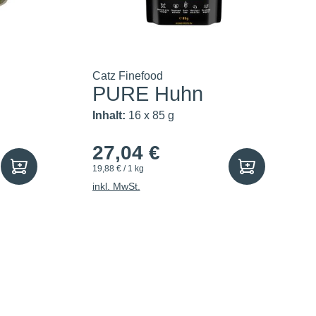
Catz Finefood
PURE Huhn
Inhalt:
16 x 85 g
27,04 €
19,88 € / 1 kg
inkl. MwSt.