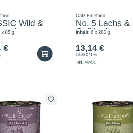
efood
Catz Finefood
SIC Wild &
No. 5 Lachs &
arsch
Geflügel
 x 85 g
Inhalt:
6 x 200 g
4 €
13,14 €
g
10,95 € / 1 kg
inkl. MwSt.