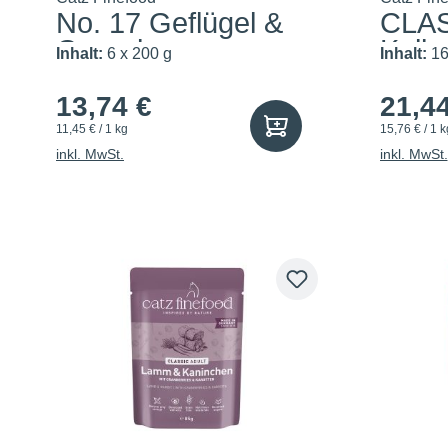
No. 17 Geflügel &
CLAS
Garnelen
Kalb
Inhalt:
6 x 200 g
Inhalt:
16
13,74 €
21,4
11,45 € / 1 kg
15,76 € / 1 k
inkl. MwSt.
inkl. MwSt.