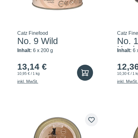
Catz Finefood
Catz Fin
No. 9 Wild
No. 
Kani
Inhalt:
6 x 200 g
Inhalt:
6 
13,14 €
12,3
10,95 € / 1 kg
10,30 € / 1 k
inkl. MwSt.
inkl. MwSt.