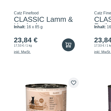
Catz Finefood
Catz Fin
CLASSIC Lamm &
CLAS
Kaninchen
Rotb
Inhalt:
16 x 85 g
Inhalt:
16
23,84 €
23,8
17,53 € / 1 kg
17,53 € / 1 k
inkl. MwSt.
inkl. MwSt.