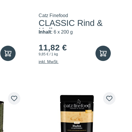
Catz Finefood
CLASSIC Rind &
Kalb
Inhalt:
6 x 200 g
11,82 €
9,85 € / 1 kg
inkl. MwSt.