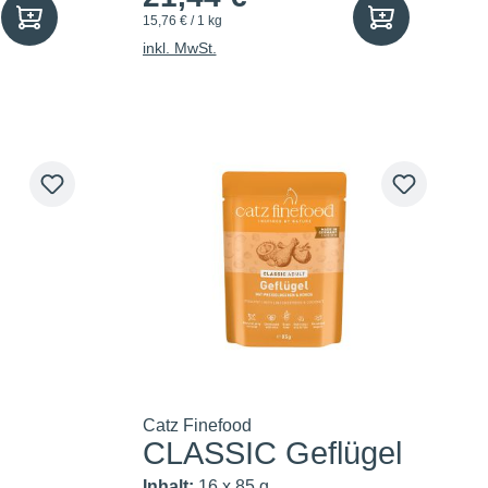
15,76 € / 1 kg
inkl. MwSt.
Catz Finefood
CLASSIC Geflügel
Inhalt:
16 x 85 g