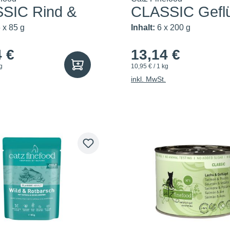
SIC Rind &
CLASSIC Gefl
 x 85 g
Inhalt:
6 x 200 g
4 €
13,14 €
g
10,95 € / 1 kg
inkl. MwSt.