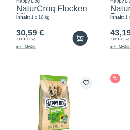
Happy Dog
Happy D
NaturCroq Flocken
Natu
Mixer
Reis
Inhalt:
1 x 10 kg
Inhalt:
1 
30,59 €
43,1
3,06 € / 1 kg
2,88 € / 1 kg
inkl. MwSt.
inkl. MwSt.
%