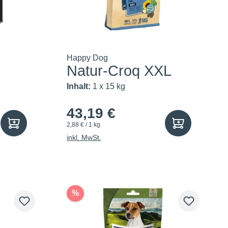
Happy Dog
Natur-Croq XXL
Inhalt:
1 x 15 kg
43,19 €
2,88 € / 1 kg
inkl. MwSt.
%