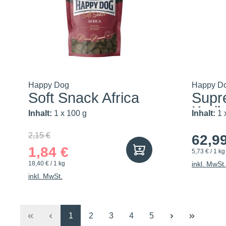
Happy Dog
Happy D
Soft Snack Africa
Supr
Karib
Inhalt:
1 x 100 g
Inhalt:
1 
2,15 €
62,9
1,84 €
5,73 € / 1 kg
18,40 € / 1 kg
inkl. MwSt.
inkl. MwSt.
Seite
Seite
Seite
Seite
Seite
1
2
3
4
5