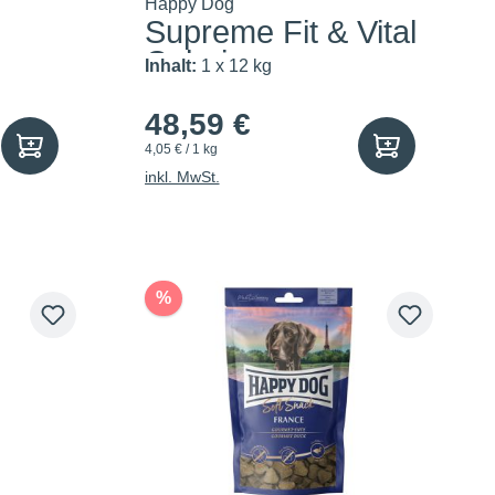
Happy Dog
Supreme Fit & Vital
Calorie...
Inhalt:
1 x 12 kg
48,59 €
4,05 € / 1 kg
inkl. MwSt.
%