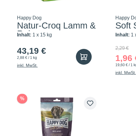
Happy Dog
Happy D
Natur-Croq Lamm &
Soft
Reis
Inhalt:
1 x 15 kg
Inhalt:
1 
2,29 €
43,19 €
1,96 
2,88 € / 1 kg
inkl. MwSt.
19,60 € / 1 k
inkl. MwSt.
%