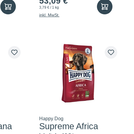
53,09 €
3,79 € / 1 kg
inkl. MwSt.
Happy Dog
ana
Supreme Africa