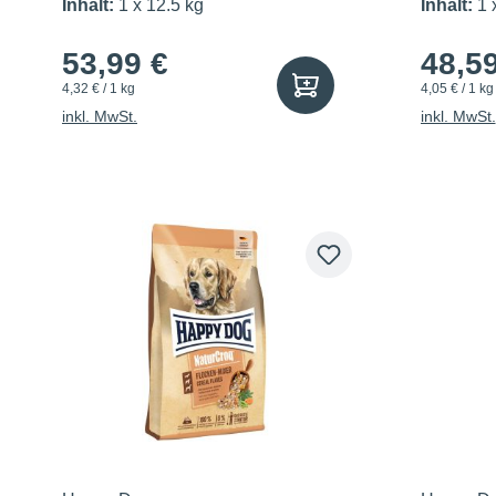
Neuseeland
Medi
Inhalt:
1 x 12.5 kg
Inhalt:
1 
53,99 €
48,5
4,32 € / 1 kg
4,05 € / 1 kg
inkl. MwSt.
inkl. MwSt.