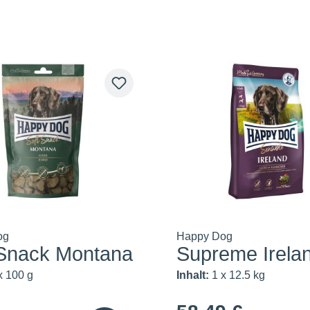
og
Happy Dog
 Snack Montana
Supreme Irela
x 100 g
Inhalt:
1 x 12.5 kg