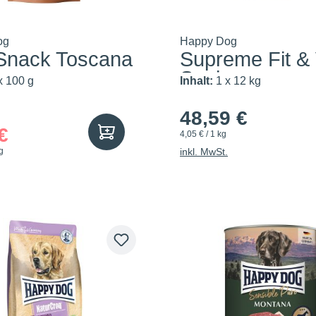
og
Happy Dog
 Snack Toscana
Supreme Fit & 
Senior
x 100 g
Inhalt:
1 x 12 kg
48,59 €
€
4,05 € / 1 kg
g
inkl. MwSt.