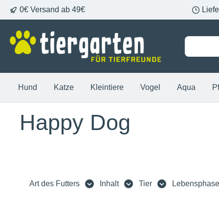
0€ Versand ab 49€
Lief
springen
Zur Hauptnavigation springen
Hund
Katze
Kleintiere
Vogel
Aqua
P
Happy Dog
Art des Futters
Inhalt
Tier
Lebensphas