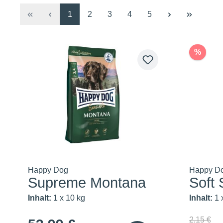
Seite
Seite
Seite
Seite
Seite
1
2
3
4
5
%
Happy Dog
Happy D
Supreme Montana
Soft
Inhalt:
1 x 10 kg
Inhalt:
1 
2,15 €