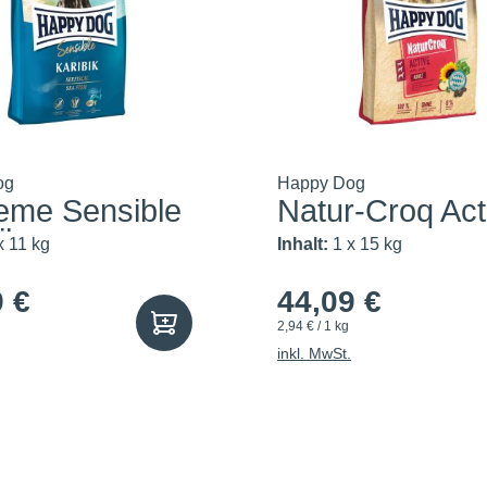
og
Happy Dog
eme Sensible
Natur-Croq Act
ik
x 11 kg
Inhalt:
1 x 15 kg
9 €
44,09 €
2,94 € / 1 kg
inkl. MwSt.