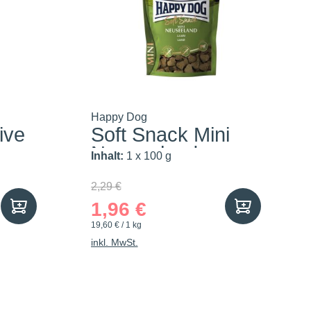
Happy Dog
ive
Soft Snack Mini
Neuseeland
Inhalt:
1 x 100 g
2,29 €
1,96 €
19,60 € / 1 kg
inkl. MwSt.