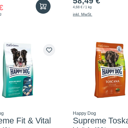
58,49 €
€
4,68 € / 1 kg
g
inkl. MwSt.
og
Happy Dog
me Fit & Vital
Supreme Tosk