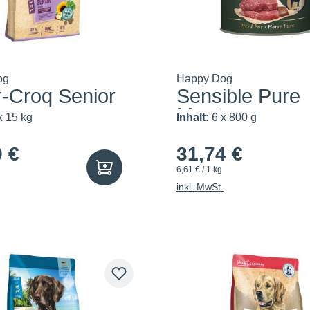
og
Happy Dog
r-Croq Senior
Sensible Pure
Montana
x 15 kg
Inhalt:
6 x 800 g
9 €
31,74 €
6,61 € / 1 kg
inkl. MwSt.