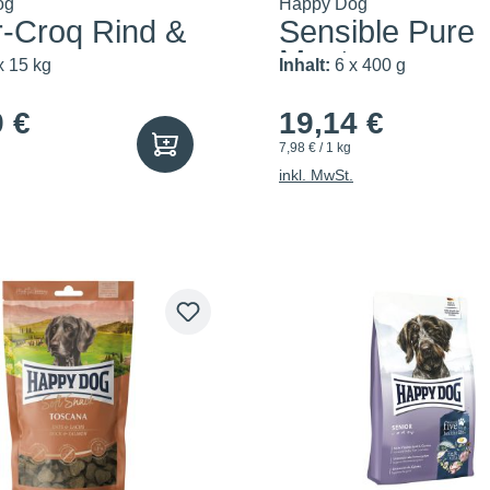
og
Happy Dog
r-Croq Rind &
Sensible Pure
Montana
x 15 kg
Inhalt:
6 x 400 g
9 €
19,14 €
7,98 € / 1 kg
inkl. MwSt.