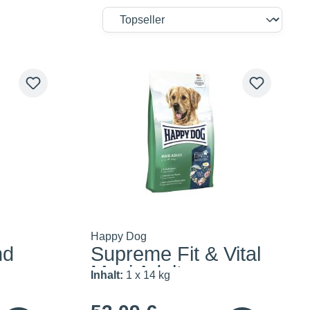
Happy Dog
nd
Supreme Fit & Vital
Maxi Adult
Inhalt:
1 x 14 kg