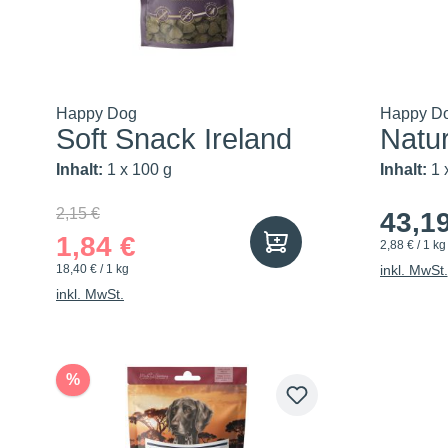
Happy Dog
Happy D
Soft Snack Ireland
Natu
Inhalt:
1 x 100 g
Inhalt:
1 
2,15 €
43,1
1,84 €
2,88 € / 1 kg
18,40 € / 1 kg
inkl. MwSt.
inkl. MwSt.
%