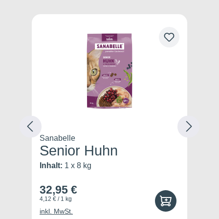
Produktgalerie überspringen
Sanabelle
Sa
Senior Huhn
J
Inhalt:
1 x 8 kg
In
32,95 €
2
4,12 € / 1 kg
36,
inkl. MwSt.
ink