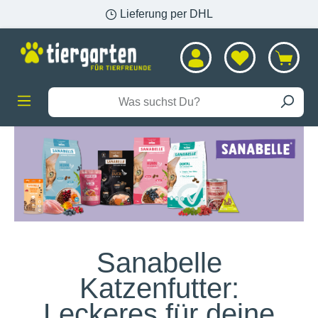
Lieferung per DHL
alt springen
Sanabelle
Katzenfutter:
Leckeres für deine