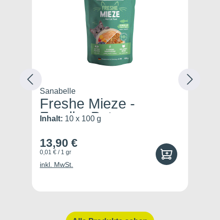
Sanabelle
Sa
Freshe Mieze -
F
Forelle, Put...
Inhalt:
10 x 100 g
In
13,90 €
1
0,01 € / 1 gr
0,0
inkl. MwSt.
ink