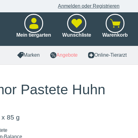
Anmelden oder Registrieren
Mein tiergarten
Wunschliste
Warenkorb
Marken
Angebote
Online-Tierarzt
or Pastete Huhn
 x 85 g
tete
m-Balance