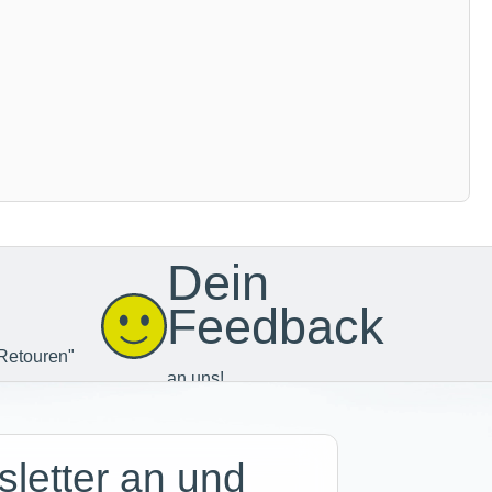
Dein
Feedback
Retouren"
an uns!
letter an und