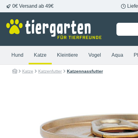
0€ Versand ab 49€
Lief
springen
Zur Hauptnavigation springen
Hund
Katze
Kleintiere
Vogel
Aqua
P
Katze
Katzenfutter
Katzennassfutter
Bildergalerie überspringen