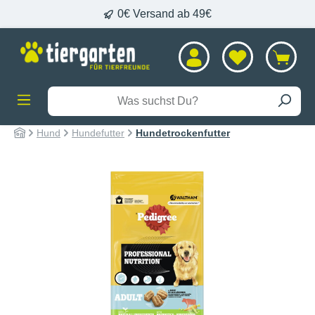
0€ Versand ab 49€
alt springen
Hund
Hundefutter
Hundetrockenfutter
Bildergalerie überspringen