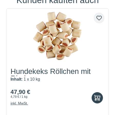
Kunden kauften auch
Hundekeks Röllchen mit
Rind...
Inhalt:
1 x 10 kg
47,90 €
4,79 € / 1 kg
inkl. MwSt.