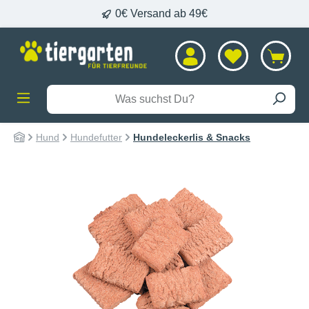
0€ Versand ab 49€
alt springen
Hund
Hundefutter
Hundeleckerlis & Snacks
Bildergalerie überspringen