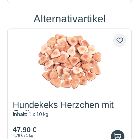
Alternativartikel
Produktgalerie überspringen
Hundekeks Herzchen mit
Gefl...
Inhalt:
1 x 10 kg
47,90 €
4,79 € / 1 kg