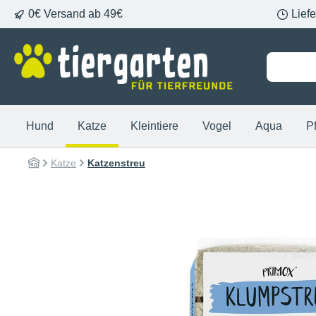
0€ Versand ab 49€
Lief
springen
Zur Hauptnavigation springen
Hund
Katze
Kleintiere
Vogel
Aqua
P
Katze
Katzenstreu
Bildergalerie überspringen