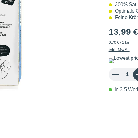
300% Saug
Optimale 
Feine Krö
13,99 
0,70 € / 1 kg
inkl. MwSt.
Produkt Anzahl: 
in 3-5 Werk