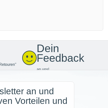
Dein
Feedback
Retouren"
an uns!
letter an und
iven Vorteilen und