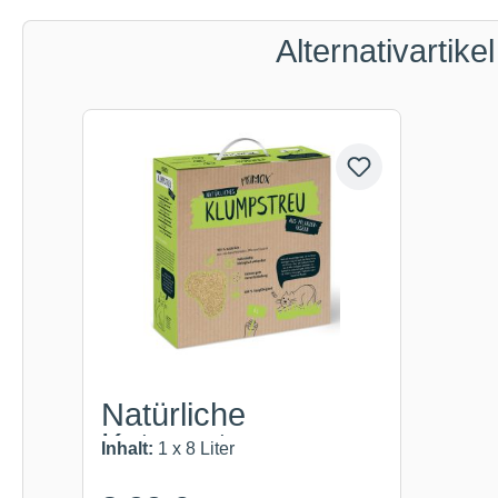
Alternativartikel
Produktgalerie überspringen
Natürliche
Katzenstreu aus...
Inhalt:
1 x 8 Liter