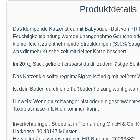
Produktdetails
Das klumpende Katzenstreu mit Babypuder-Duft von PRIMOX
Feuchtigkeitsbindung werden unangenehme Gerüche erfolg
kleine, leicht zu entnehmende Streuklumpen (300% Saugfä
was dir mehr Kuschelzeit mit deiner Katze beschert.
Im 20 kg Sack geliefert ersparst du dir zudem lästige Schl
Das Katzenklo sollte regelmäßig vollständig mit heißem 
Ist dein Boden durch eine Fußbodenheizung wohlig warm?
Hinweis: Wenn du schwanger bist oder ein geschwächtes I
Toxoplasmose-Infektion kommen kann.
Inverkehrbringer: Stroetmann Tiernahrung GmbH & Co. 
Harkortstr. 30 48147 Münster
Hersteller Zulassungsnummer: HR Breda nr. 20093880