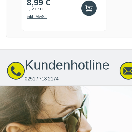
8,99 €
1,12 € / 1 l
inkl. MwSt.
Kundenhotline
0251 / 718 2174