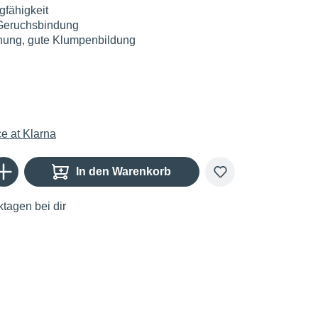
fähigkeit
Geruchsbindung
nung, gute Klumpenbildung
€
Gib den gewünschten Wert ein oder benutze die Schaltflächen um die Anzahl zu er
In den Warenkorb
tagen bei dir