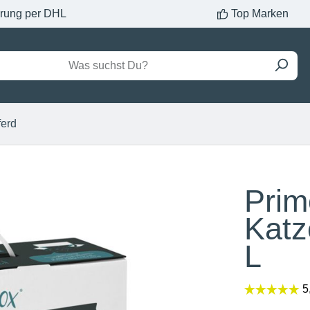
erung per DHL
Top Marken
ferd
Prim
Katz
L