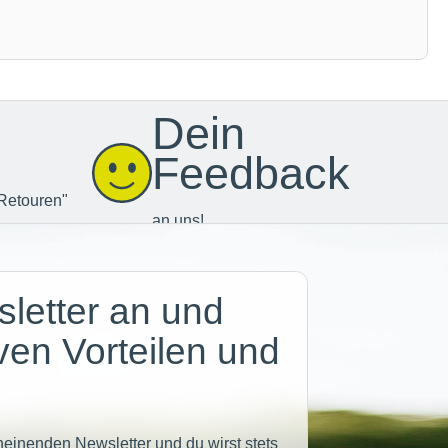
Dein
Feedback
Retouren"
an uns!
letter an und
iven Vorteilen und
heinenden Newsletter und du wirst stets