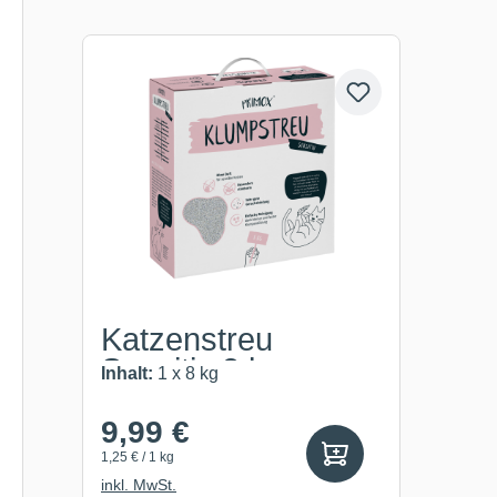
Produktgalerie überspringen
Katzenstreu
Sensitiv 8 kg
Inhalt:
1 x 8 kg
9,99 €
1,25 € / 1 kg
inkl. MwSt.