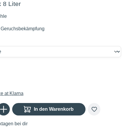
x 8 Liter
ohle
e Geruchsbekämpfung
€
Gib den gewünschten Wert ein oder benutze die Schaltflächen um die Anzahl zu er
In den Warenkorb
tagen bei dir