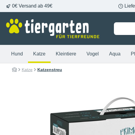
0€ Versand ab 49€
Lief
springen
Zur Hauptnavigation springen
Hund
Katze
Kleintiere
Vogel
Aqua
P
Katze
Katzenstreu
Bildergalerie überspringen