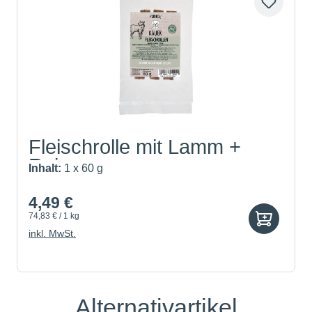
Fleischrolle mit Lamm +
Reis
Inhalt:
1 x 60 g
4,49 €
74,83 € / 1 kg
inkl. MwSt.
Alternativartikel
Produktgalerie überspringen