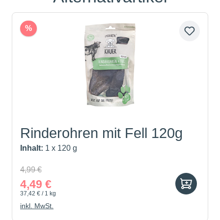
%
Rinderohren mit Fell 120g
Inhalt:
1 x 120 g
4,99 €
4,49 €
37,42 € / 1 kg
inkl. MwSt.