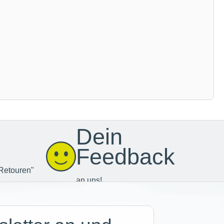
Dein
Feedback
Retouren"
an uns!