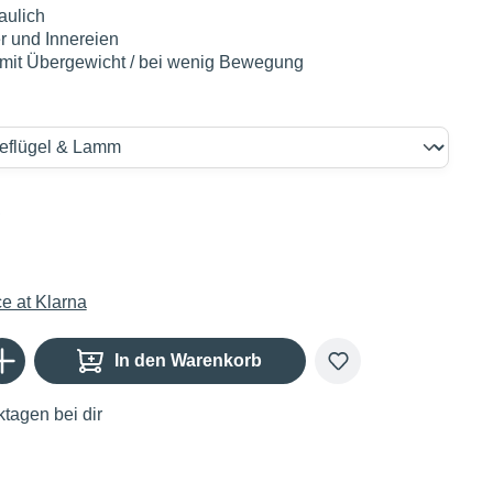
aulich
r und Innereien
 mit Übergewicht / bei wenig Bewegung
€
Gib den gewünschten Wert ein oder benutze die Schaltflächen um die Anzahl zu er
In den Warenkorb
tagen bei dir