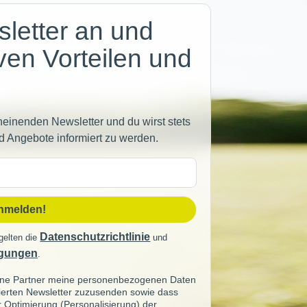
letter an und
iven Vorteilen und
heinenden Newsletter und du wirst stets
d Angebote informiert zu werden.
sse
anmelden!
Datenschutzrichtlinie
gelten die
und
gungen
.
seine Partner meine personenbezogenen Daten
sierten Newsletter zuzusenden sowie dass
ur Optimierung (Personalisierung) der