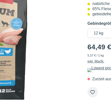
natürlich
65% Fleis
getreidefre
Gebindegrö
64,49 
5,37 € / 1 kg
inkl. MwSt.
Zurzeit au