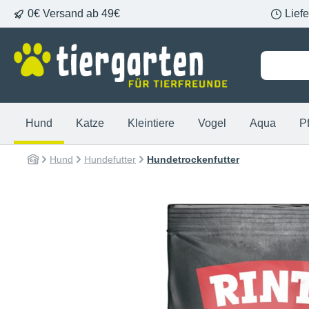
0€ Versand ab 49€
Lief
springen
Zur Hauptnavigation springen
Hund
Katze
Kleintiere
Vogel
Aqua
P
Hund
Hundefutter
Hundetrockenfutter
Bildergalerie überspringen