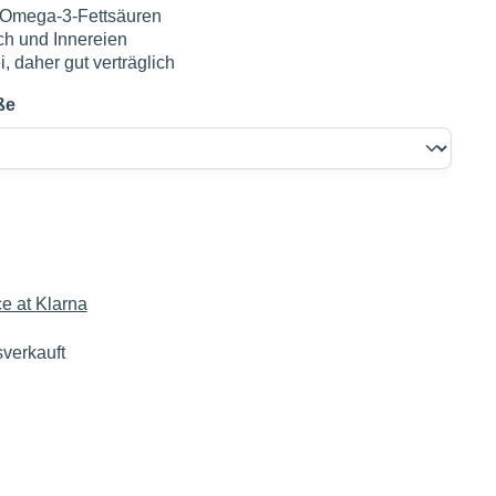
e Omega-3-Fettsäuren
ch und Innereien
i, daher gut verträglich
ße
€
sverkauft