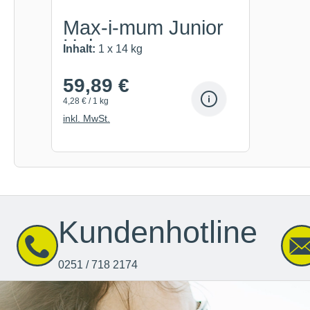
Max-i-mum Junior
Huhn
Inhalt:
1 x 14 kg
59,89 €
4,28 € / 1 kg
inkl. MwSt.
Kundenhotline
0251 / 718 2174