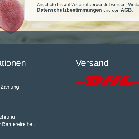
Angebote bis auf Widerruf verwendet werden. Weite
Datenschutzbestimmungen
AGB
und den
.
ationen
Versand
 Zahlung
lehrung
 Barrierefreiheit