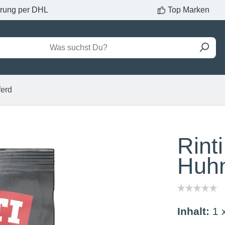
erung per DHL
Top Marken
ferd
Rint
Huh
Inhalt:
1 