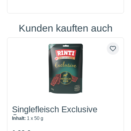
Kunden kauften auch
Produktgalerie überspringen
Singlefleisch Exclusive
Sna...
Inhalt:
1 x 50 g