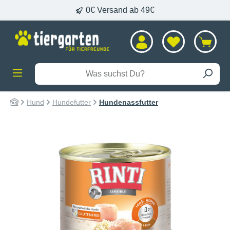
0€ Versand ab 49€
alt springen
Hund
Hundefutter
Hundenassfutter
Bildergalerie überspringen