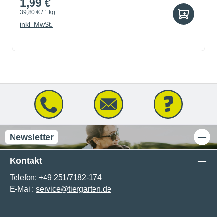
1,99 €
39,80 € / 1 kg
inkl. MwSt.
Newsletter
Kontakt
Telefon:
+49 251/7182-174
E-Mail:
service@tiergarten.de