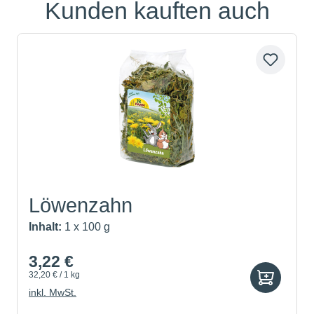
Kunden kauften auch
Produktgalerie überspringen
Löwenzahn
Inhalt:
1 x 100 g
3,22 €
32,20 € / 1 kg
inkl. MwSt.