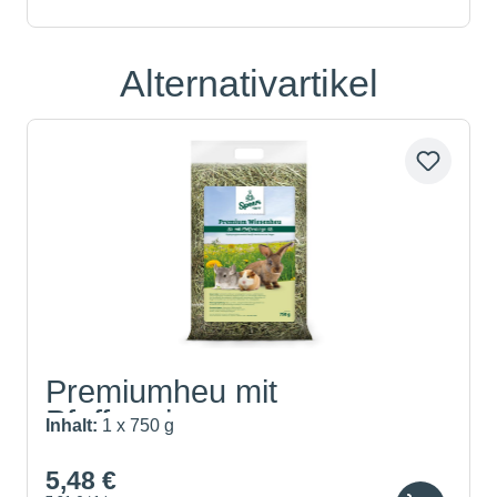
Alternativartikel
Produktgalerie überspringen
Premiumheu mit
Pfefferminze
Inhalt:
1 x 750 g
5,48 €