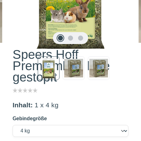
Speers Hoff
Premiumheu lose
gestopft
Inhalt:
1 x 4 kg
Gebindegröße