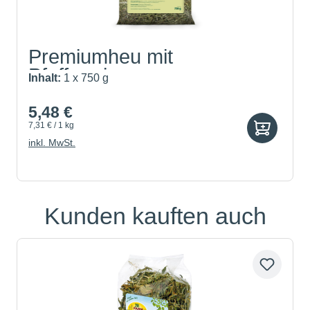
Premiumheu mit
Pfefferminze
Inhalt:
1 x 750 g
5,48 €
7,31 € / 1 kg
inkl. MwSt.
Kunden kauften auch
Produktgalerie überspringen