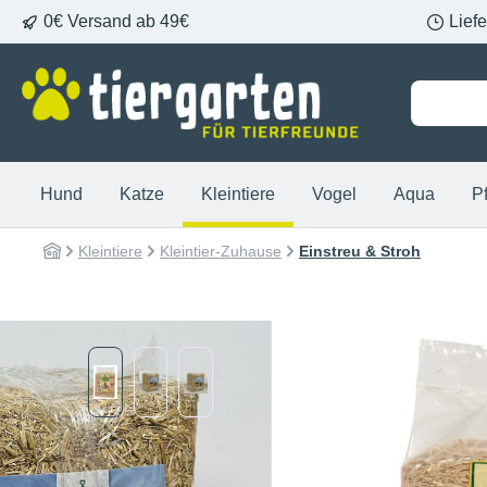
0€ Versand ab 49€
Lief
springen
Zur Hauptnavigation springen
Hund
Katze
Kleintiere
Vogel
Aqua
P
Kleintiere
Kleintier-Zuhause
Einstreu & Stroh
Bildergalerie überspringen