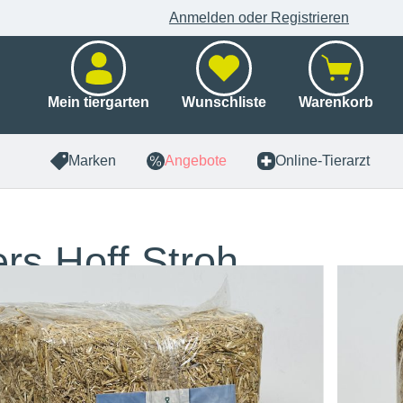
Anmelden oder Registrieren
Mein tiergarten
Wunschliste
Warenkorb
Marken
Angebote
Online-Tierarzt
rs Hoff Stroh
ghalm
x 3 kg