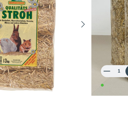
Gebindegrö
9,79 €
3,26 € / 1 kg
inkl. MwSt.
Produkt Anzahl: 
in 3-5 Werk