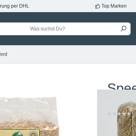
erung per DHL
Top Marken
ferd
Spee
Lan
Inhalt:
1 