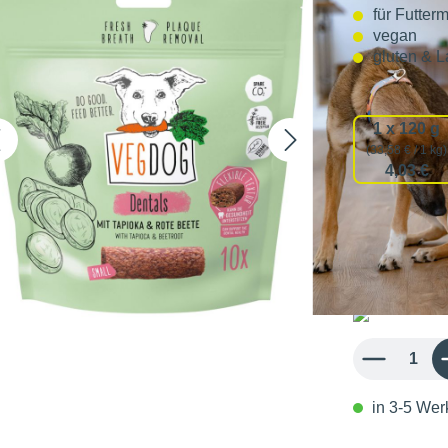
für Futterm
vegan
gluten & L
Verpackun
1 x 120 g
(33,58 € / 1 kg)
4,03 €
26,80 
31,90 € / 1 kg
inkl. MwSt.
Produkt Anzahl: 
in 3-5 Werk