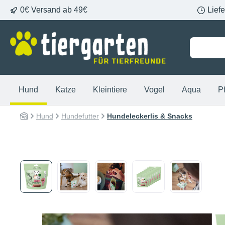
0€ Versand ab 49€
Lief
springen
Zur Hauptnavigation springen
Hund
Katze
Kleintiere
Vogel
Aqua
P
Hund
Hundefutter
Hundeleckerlis & Snacks
Bildergalerie überspringen