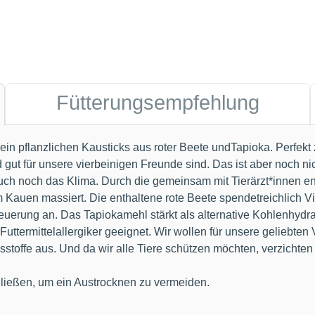
Fütterungsempfehlung
pflanzlichen Kausticks aus roter Beete undTapioka. Perfekt z
gut für unsere vierbeinigen Freunde sind. Das ist aber noc
uch noch das Klima. Durch die gemeinsam mit Tierärzt*innen e
auen massiert. Die enthaltene rote Beete spendetreichlich Vitam
neuerung an. Das Tapiokamehl stärkt als alternative Kohlenhyd
ttermittelallergiker geeignet. Wir wollen für unsere geliebte
offe aus. Und da wir alle Tiere schützen möchten, verzichten w
chließen, um ein Austrocknen zu vermeiden.