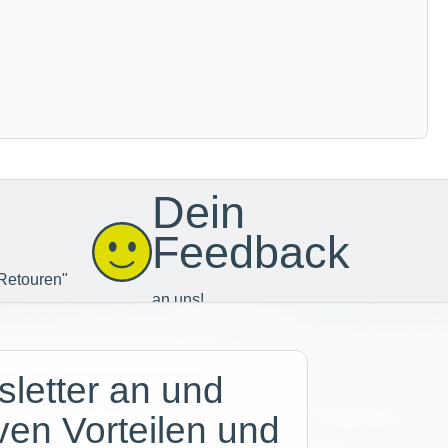
Dein
Feedback
Retouren"
an uns!
letter an und
iven Vorteilen und