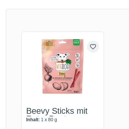
Produktgalerie überspringen
Beevy Sticks mit
Roter Beet...
Inhalt:
1 x 80 g