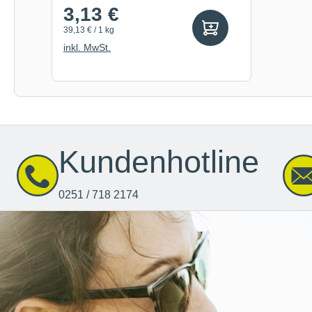
3,13 €
39,13 € / 1 kg
inkl. MwSt.
Kundenhotline
0251 / 718 2174