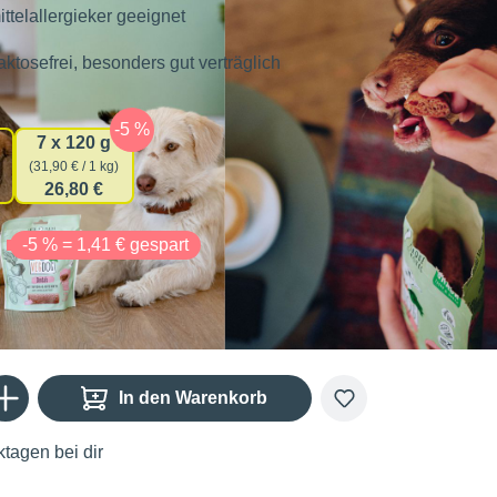
ittelallergieker geeignet
aktosefrei, besonders gut verträglich
auswählen
gsmenge
7 x 120 g
(31,90 € / 1 kg)
26,80 €
€
-5 % = 1,41 € gespart
Gib den gewünschten Wert ein oder benutze die Schaltflächen um die Anzahl zu er
In den Warenkorb
tagen bei dir