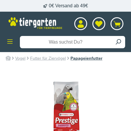
0€ Versand ab 49€
alt springen
Vogel
Futter für Ziervögel
Papageienfutter
Bildergalerie überspringen