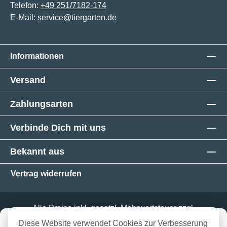
Telefon:
+49 251/7182-174
E-Mail:
service@tiergarten.de
Informationen
Versand
Zahlungsarten
Verbinde Dich mit uns
Bekannt aus
Vertrag widerrufen
Alle Preise inkl. gesetzl. Mehrwertsteuer zzgl.
Versandkosten
und ggf. Nachnahmegebühren, wenn
Diese Website verwendet Cookies zur Verbesserung