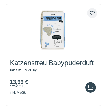
Katzenstreu Babypuderduft
2...
Inhalt:
1 x 20 kg
13,99 €
0,70 € / 1 kg
inkl. MwSt.