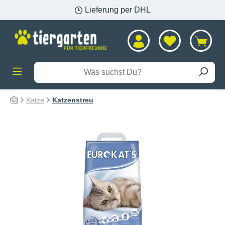
Lieferung per DHL
alt springen
Katze
Katzenstreu
Bildergalerie überspringen