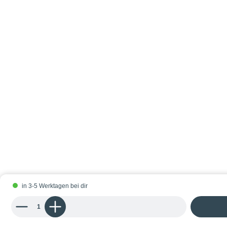
in 3-5 Werktagen bei dir
Produkt Anzahl: Gib den gewünschten Wert ein oder benutze die Schaltflächen