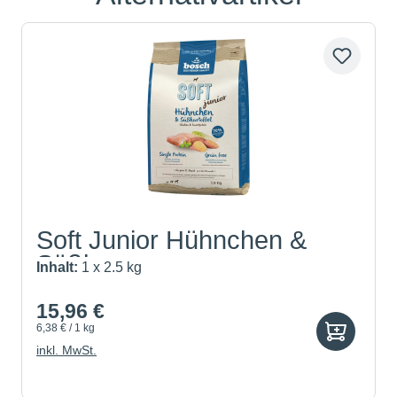
Soft Junior Hühnchen &
Süßk...
Inhalt:
1 x 2.5 kg
15,96 €
6,38 € / 1 kg
inkl. MwSt.