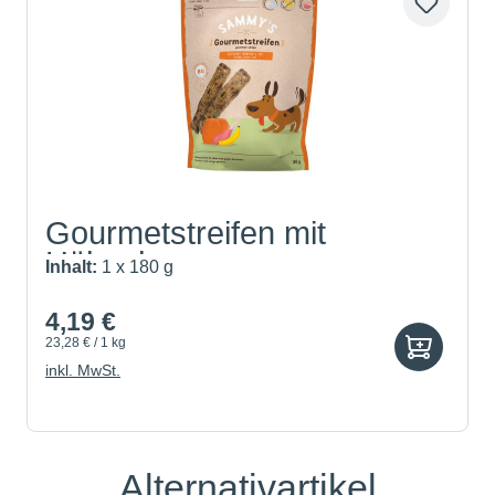
Gourmetstreifen mit
Hühnche...
Inhalt:
1 x 180 g
4,19 €
23,28 € / 1 kg
inkl. MwSt.
Alternativartikel
Produktgalerie überspringen