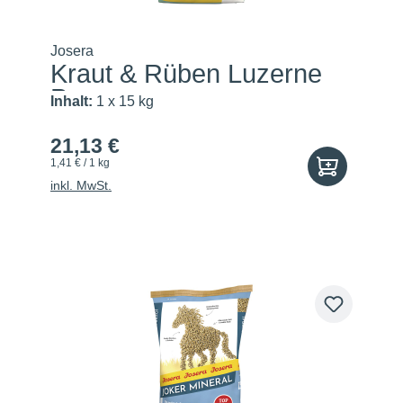
Josera
Kraut & Rüben Luzerne
Pur
Inhalt:
1 x 15 kg
21,13 €
1,41 € / 1 kg
inkl. MwSt.