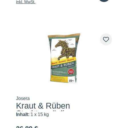
inkl. MwSt.
Josera
Kraut & Rüben
Strukturmüsli
Inhalt:
1 x 15 kg