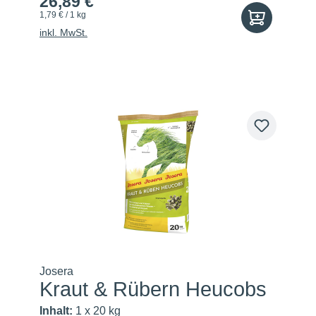
26,89 €
1,79 € / 1 kg
inkl. MwSt.
Josera
Kraut & Rübern Heucobs
Inhalt:
1 x 20 kg