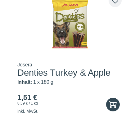
Josera
Denties Turkey & Apple
Inhalt:
1 x 180 g
1,51 €
8,39 € / 1 kg
inkl. MwSt.